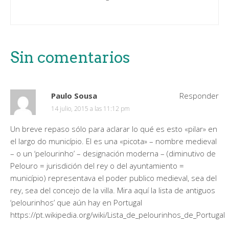
Sin comentarios
Paulo Sousa
Responder
14 julio, 2015 a las 11:12 pm
Un breve repaso sólo para aclarar lo qué es esto «pilar» en
el largo do município. El es una «picota» – nombre medieval
– o un ‘pelourinho’ – designación moderna – (diminutivo de
Pelouro = jurisdición del rey o del ayuntamiento =
município) representava el poder publico medieval, sea del
rey, sea del concejo de la villa. Mira aquí la lista de antiguos
‘pelourinhos’ que aún hay en Portugal
https://pt.wikipedia.org/wiki/Lista_de_pelourinhos_de_Portugal