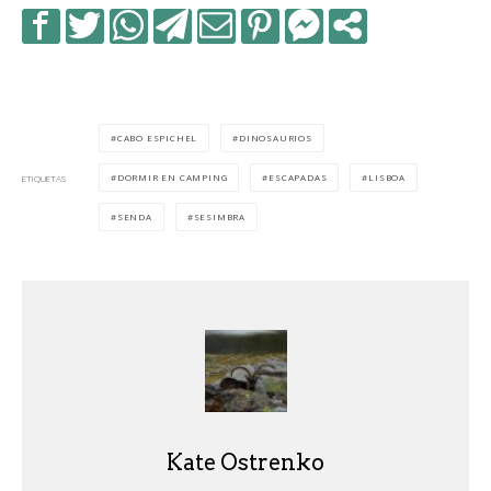
CABO ESPICHEL
DINOSAURIOS
DORMIR EN CAMPING
ESCAPADAS
LISBOA
ETIQUETAS
SENDA
SESIMBRA
Kate Ostrenko